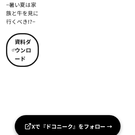
−暑い夏は家
族と牛を見に
行くべき!?−
資料ダ
ウンロ
ード
Xで『ドコニーク』をフォロー
→