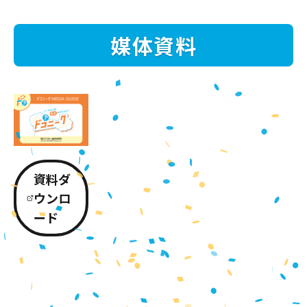
媒体資料
資料ダ
ウンロ
ード