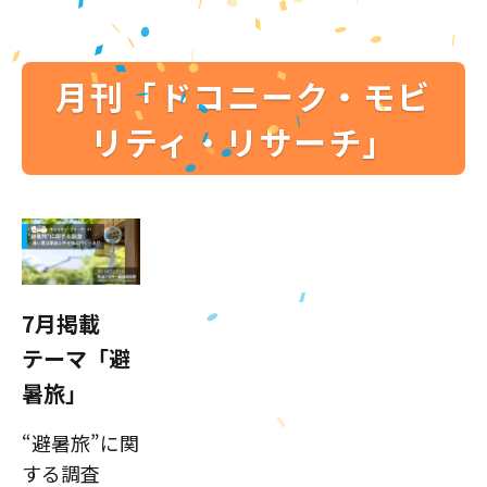
月刊「ドコニーク・モビ
リティ・リサーチ」
7月掲載
テーマ「避
暑旅」
“避暑旅”に関
する調査