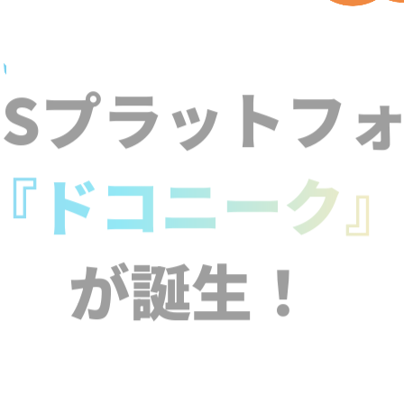
NSプラットフ
『ドコニーク
が誕生！