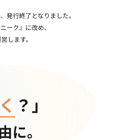
て、発行終了となりました。
コニーク』に改め、
運営します。
く
？」
由に。