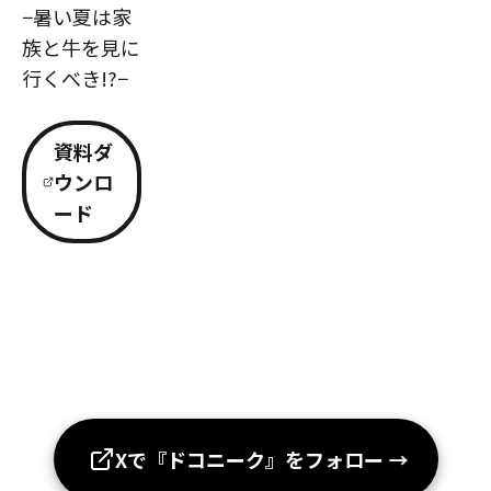
−暑い夏は家
族と牛を見に
行くべき!?−
資料ダ
ウンロ
ード
Xで『ドコニーク』をフォロー
→