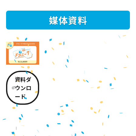
媒体資料
資料ダ
ウンロ
ード