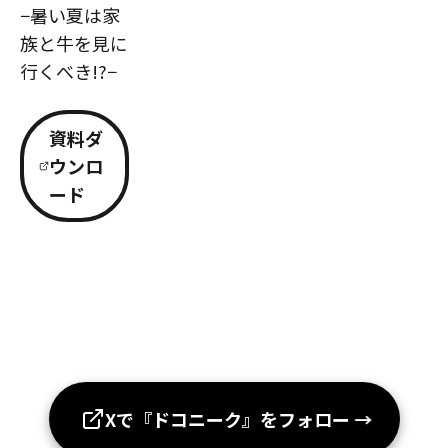
−暑い夏は家
族と牛を見に
行くべき!?−
資料ダ
ウンロ
ード
Xで『ドコニーク』をフォロー
→