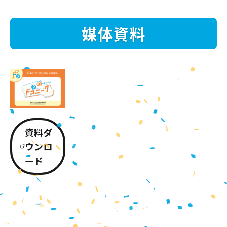
媒体資料
資料ダ
ウンロ
ード