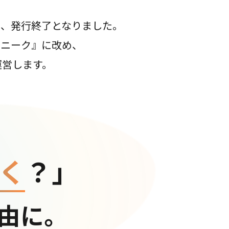
て、発行終了となりました。
コニーク』に改め、
運営します。
く
？」
由に。