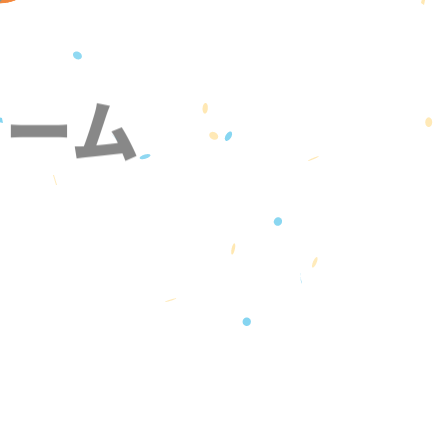
ォーム
』