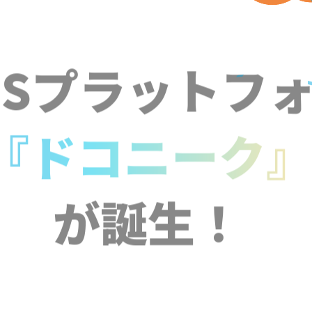
NSプラットフ
『ドコニーク
が誕生！