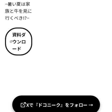
−暑い夏は家
族と牛を見に
行くべき!?−
資料ダ
ウンロ
ード
Xで『ドコニーク』をフォロー
→