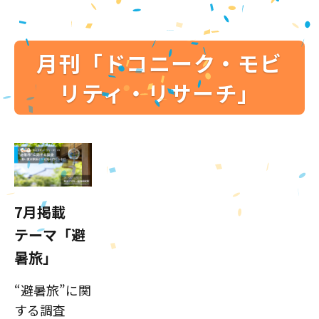
月刊「ドコニーク・モビ
リティ・リサーチ」
7月掲載
テーマ「避
暑旅」
“避暑旅”に関
する調査