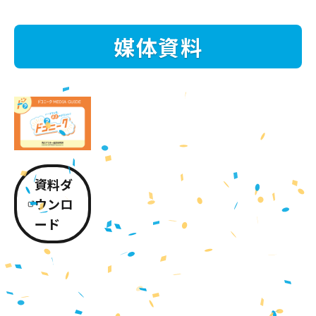
媒体資料
資料ダ
ウンロ
ード