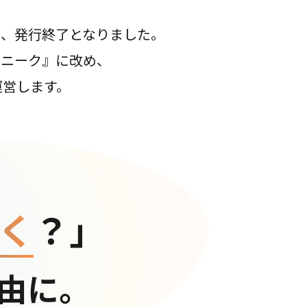
て、発行終了となりました。
コニーク』に改め、
運営します。
く
？」
由に。