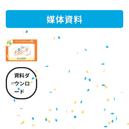
媒体資料
資料ダ
ウンロ
ード