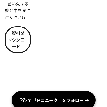
−暑い夏は家
族と牛を見に
行くべき!?−
資料ダ
ウンロ
ード
Xで『ドコニーク』をフォロー
→