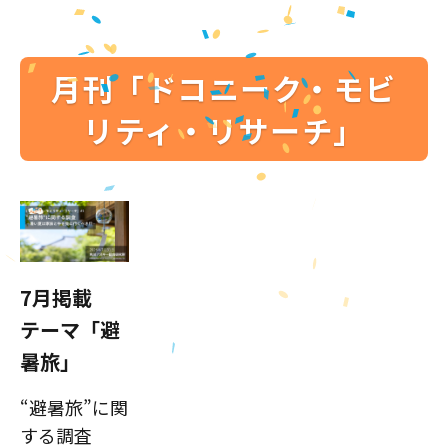
月刊「ドコニーク・モビ
リティ・リサーチ」
7月掲載
テーマ「避
暑旅」
“避暑旅”に関
する調査