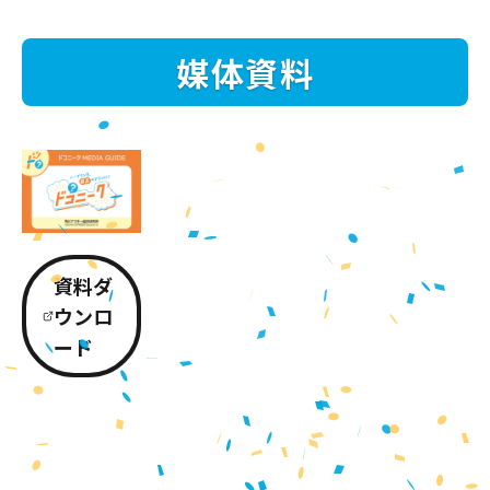
媒体資料
資料ダ
ウンロ
ード