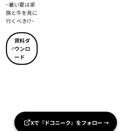
−暑い夏は家
族と牛を見に
行くべき!?−
資料ダ
ウンロ
ード
Xで『ドコニーク』をフォロー
→