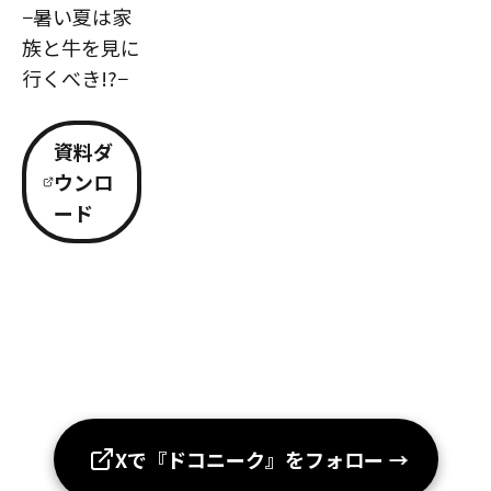
−暑い夏は家
族と牛を見に
行くべき!?−
資料ダ
ウンロ
ード
Xで『ドコニーク』をフォロー
→