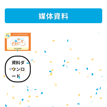
媒体資料
資料ダ
ウンロ
ード