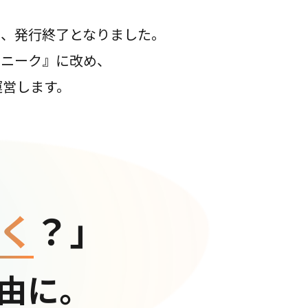
て、発行終了となりました。
コニーク』に改め、
運営します。
く
？」
由に。