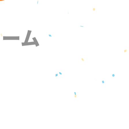
ォーム
』