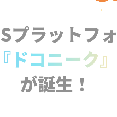
NSプラットフ
『ドコニーク
が誕生！