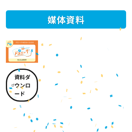
媒体資料
資料ダ
ウンロ
ード