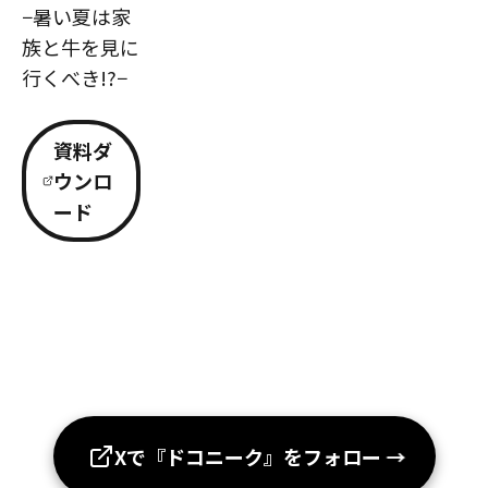
−暑い夏は家
族と牛を見に
行くべき!?−
資料ダ
ウンロ
ード
Xで『ドコニーク』をフォロー
→