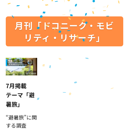
月刊「ドコニーク・モビ
リティ・リサーチ」
7月掲載
テーマ「避
暑旅」
“避暑旅”に関
する調査