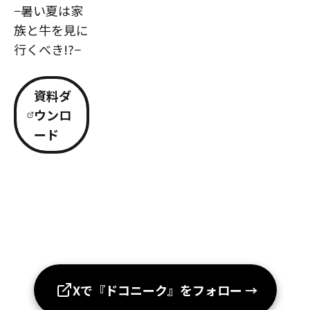
−暑い夏は家
族と牛を見に
行くべき!?−
資料ダ
ウンロ
ード
Xで『ドコニーク』をフォロー
→