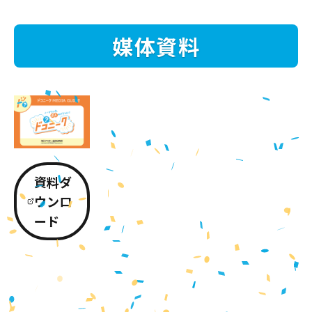
媒体資料
資料ダ
ウンロ
ード