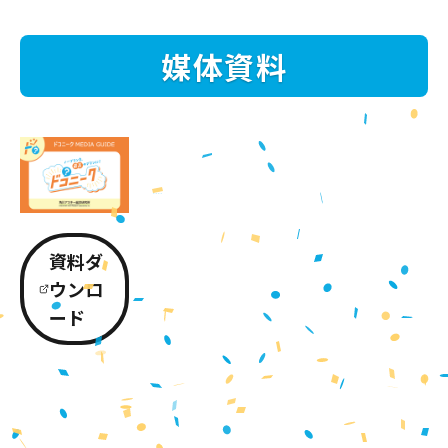
媒体資料
資料ダ
ウンロ
ード