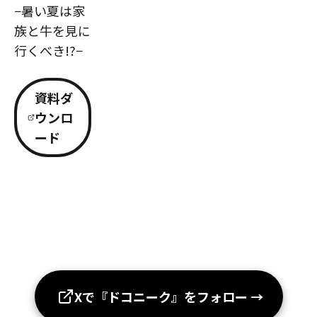
−暑い夏は家
族と牛を見に
行くべき!?−
資料ダ
ウンロ
ード
Xで『ドコニーク』をフォロー
→