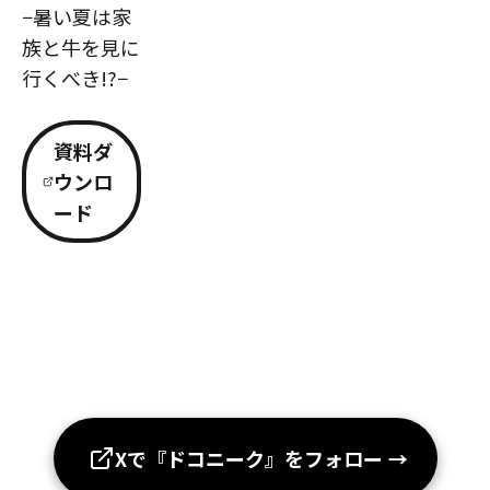
−暑い夏は家
族と牛を見に
行くべき!?−
資料ダ
ウンロ
ード
Xで『ドコニーク』をフォロー
→