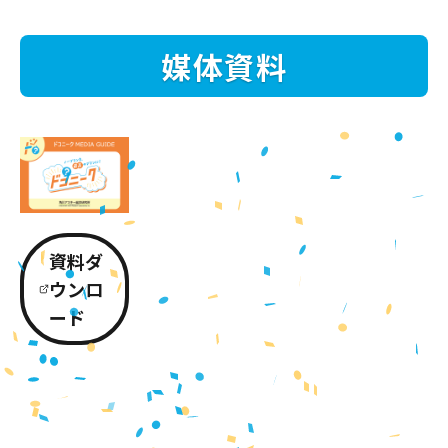
媒体資料
資料ダ
ウンロ
ード