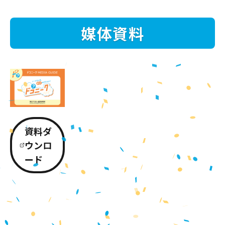
媒体資料
資料ダ
ウンロ
ード