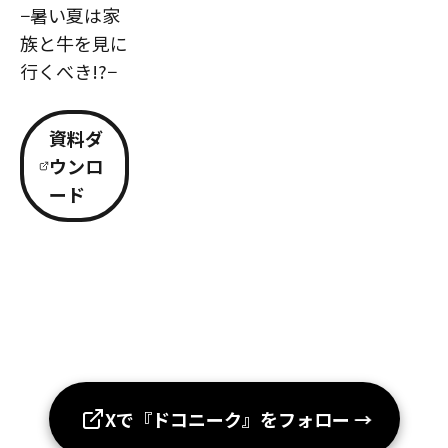
−暑い夏は家
族と牛を見に
行くべき!?−
資料ダ
ウンロ
ード
Xで『ドコニーク』をフォロー
→