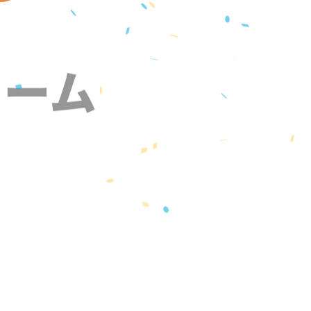
ォーム
』