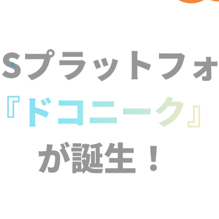
NSプラットフ
『ドコニーク
が誕生！