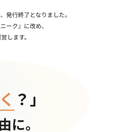
て、発行終了となりました。
コニーク』に改め、
運営します。
く
？」
由に。