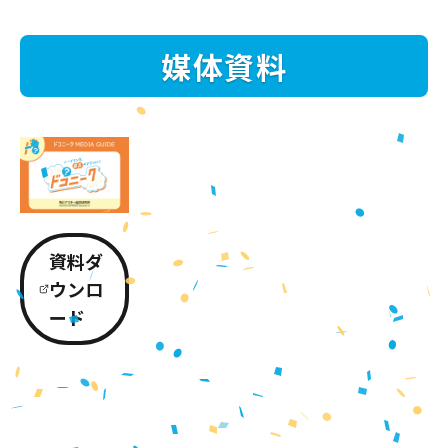
媒体資料
資料ダ
ウンロ
ード