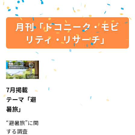
月刊「ドコニーク・モビ
リティ・リサーチ」
7月掲載
テーマ「避
暑旅」
“避暑旅”に関
する調査