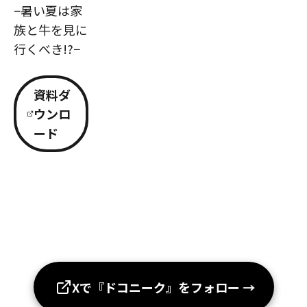
−暑い夏は家
族と牛を見に
行くべき!?−
資料ダ
ウンロ
ード
Xで『ドコニーク』をフォロー
→