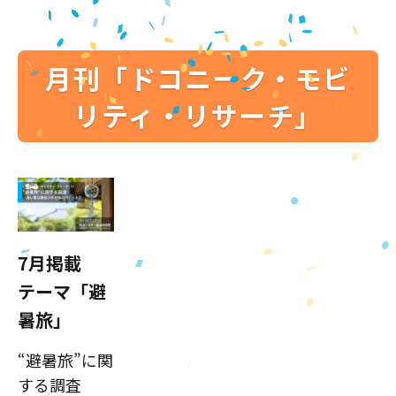
月刊「ドコニーク・モビ
リティ・リサーチ」
7月掲載
テーマ「避
暑旅」
“避暑旅”に関
する調査