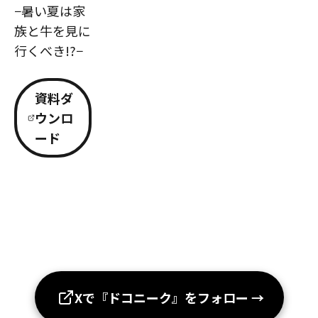
−暑い夏は家
族と牛を見に
行くべき!?−
資料ダ
ウンロ
ード
Xで『ドコニーク』をフォロー
→