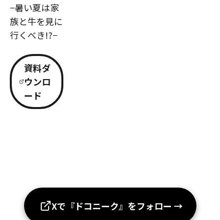
−暑い夏は家
族と牛を見に
行くべき!?−
資料ダ
ウンロ
ード
Xで『ドコニーク』をフォロー
→