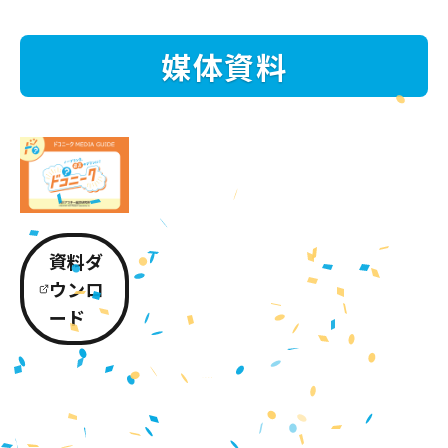
媒体資料
資料ダ
ウンロ
ード