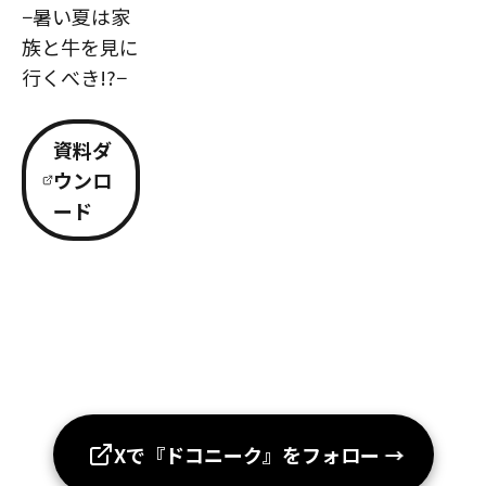
−暑い夏は家
族と牛を見に
行くべき!?−
資料ダ
ウンロ
ード
Xで『ドコニーク』をフォロー
→