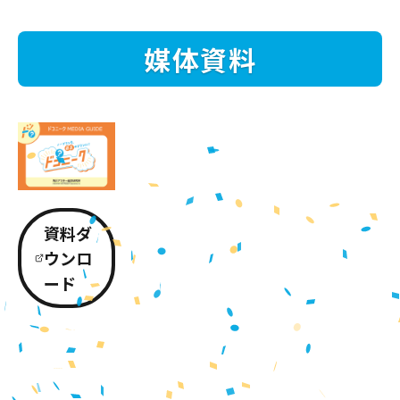
媒体資料
資料ダ
ウンロ
ード