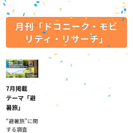
月刊「ドコニーク・モビ
リティ・リサーチ」
7月掲載
テーマ「避
暑旅」
“避暑旅”に関
する調査