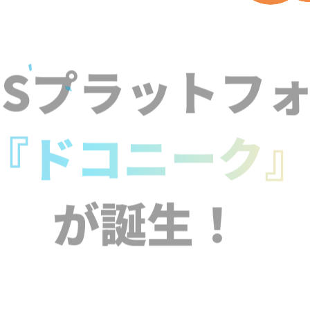
NSプラットフ
『ドコニーク
が誕生！