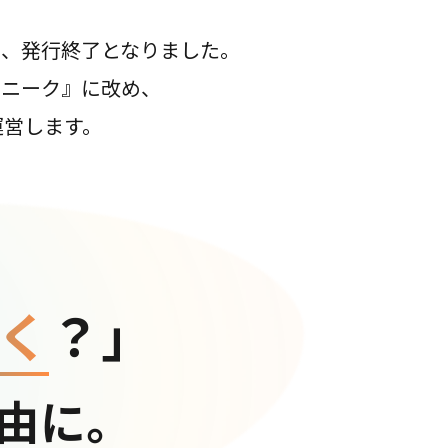
て、発行終了となりました。
コニーク』に改め、
運営します。
く
？」
由に。