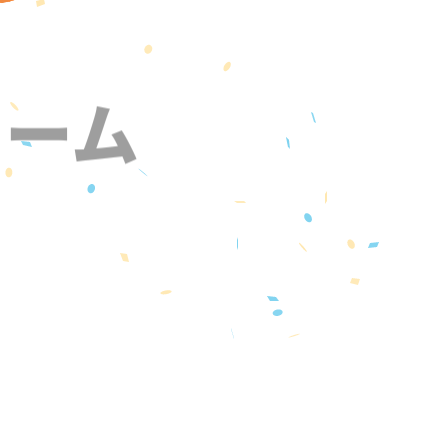
ォーム
』