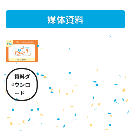
媒体資料
資料ダ
ウンロ
ード