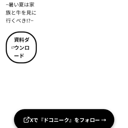
−暑い夏は家
族と牛を見に
行くべき!?−
資料ダ
ウンロ
ード
Xで『ドコニーク』をフォロー
→