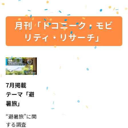
月刊「ドコニーク・モビ
リティ・リサーチ」
7月掲載
テーマ「避
暑旅」
“避暑旅”に関
する調査