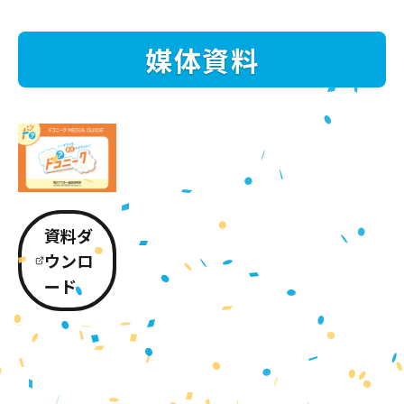
媒体資料
資料ダ
ウンロ
ード