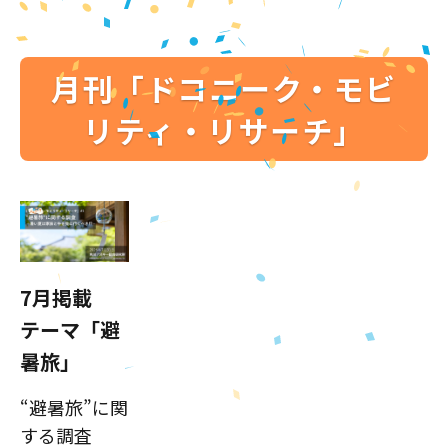
月刊「ドコニーク・モビ
リティ・リサーチ」
7月掲載
テーマ「避
暑旅」
“避暑旅”に関
する調査