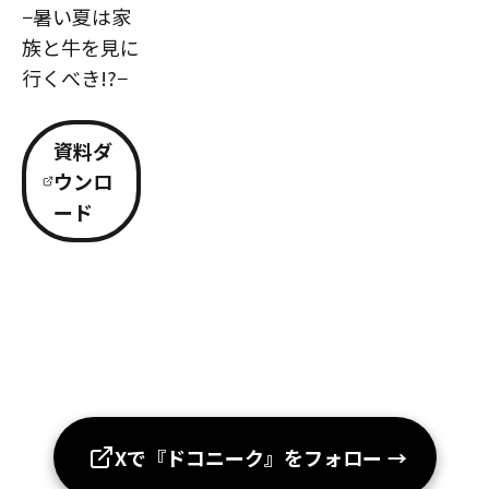
−暑い夏は家
族と牛を見に
行くべき!?−
資料ダ
ウンロ
ード
Xで『ドコニーク』をフォロー
→