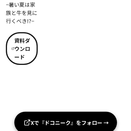
−暑い夏は家
族と牛を見に
行くべき!?−
資料ダ
ウンロ
ード
Xで『ドコニーク』をフォロー
→