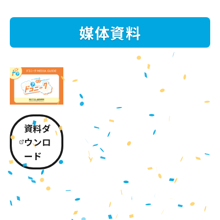
媒体資料
資料ダ
ウンロ
ード