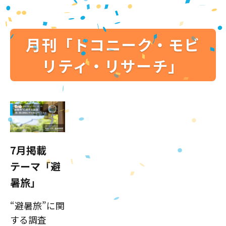
月刊「ドコニーク・モビ
リティ・リサーチ」
7月掲載
テーマ「避
暑旅」
“避暑旅”に関
する調査