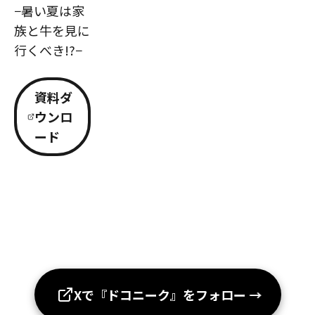
−暑い夏は家
族と牛を見に
行くべき!?−
資料ダ
ウンロ
ード
Xで『ドコニーク』をフォロー
→