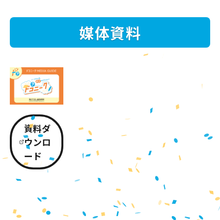
媒体資料
資料ダ
ウンロ
ード