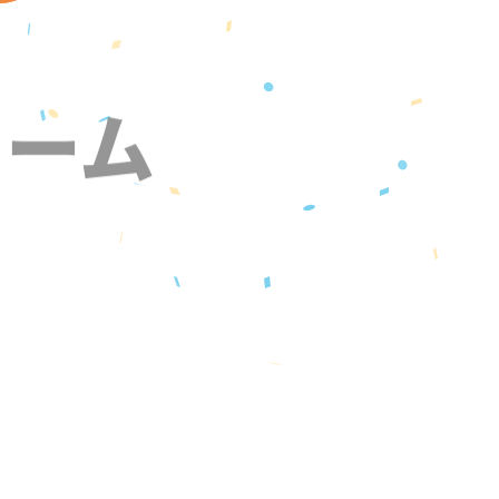
ォーム
』