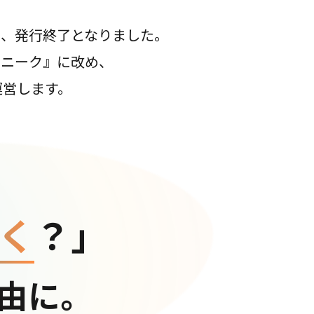
て、発行終了となりました。
コニーク』に改め、
運営します。
く
？」
由に。