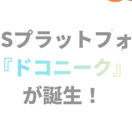
NSプラットフ
『ドコニーク
が誕生！