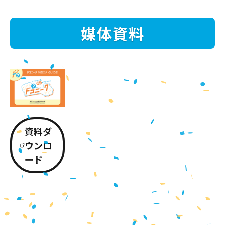
媒体資料
資料ダ
ウンロ
ード