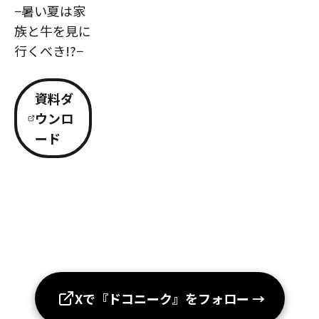
−暑い夏は家
族と牛を見に
行くべき!?−
資料ダ
ウンロ
ード
Xで『ドコニーク』をフォロー
→