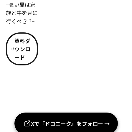
−暑い夏は家
族と牛を見に
行くべき!?−
資料ダ
ウンロ
ード
Xで『ドコニーク』をフォロー
→