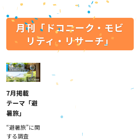
月刊「ドコニーク・モビ
リティ・リサーチ」
7月掲載
テーマ「避
暑旅」
“避暑旅”に関
する調査