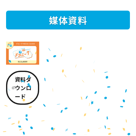
媒体資料
資料ダ
ウンロ
ード