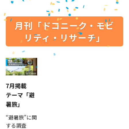
月刊「ドコニーク・モビ
リティ・リサーチ」
7月掲載
テーマ「避
暑旅」
“避暑旅”に関
する調査