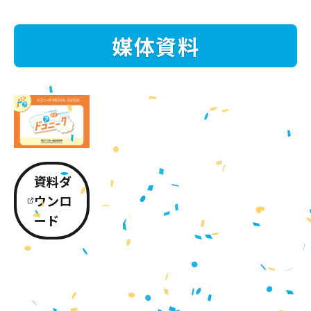
媒体資料
資料ダ
ウンロ
ード