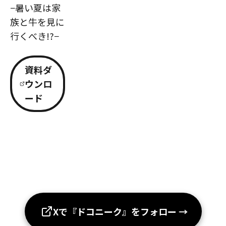
−暑い夏は家
族と牛を見に
行くべき!?−
資料ダ
ウンロ
ード
Xで『ドコニーク』をフォロー
→