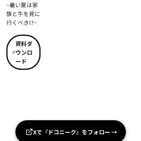
−暑い夏は家
族と牛を見に
行くべき!?−
資料ダ
ウンロ
ード
Xで『ドコニーク』をフォロー
→