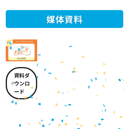
媒体資料
資料ダ
ウンロ
ード