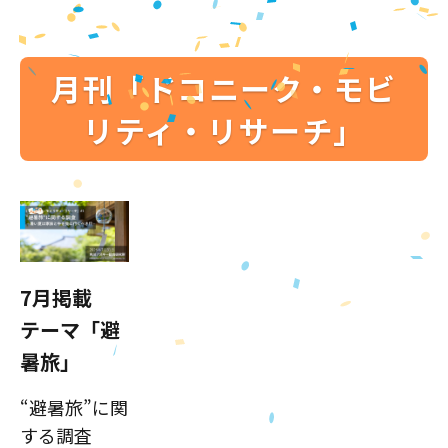
月刊「ドコニーク・モビ
リティ・リサーチ」
7月掲載
テーマ「避
暑旅」
“避暑旅”に関
する調査