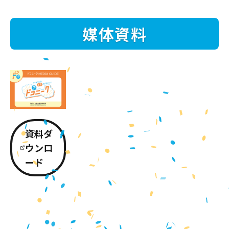
媒体資料
資料ダ
ウンロ
ード