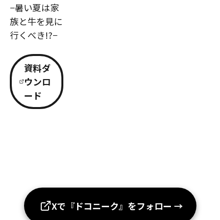
−暑い夏は家
族と牛を見に
行くべき!?−
資料ダ
ウンロ
ード
Xで『ドコニーク』をフォロー
→