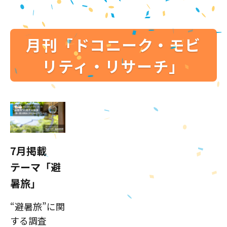
月刊「ドコニーク・モビ
リティ・リサーチ」
7月掲載
テーマ「避
暑旅」
“避暑旅”に関
する調査