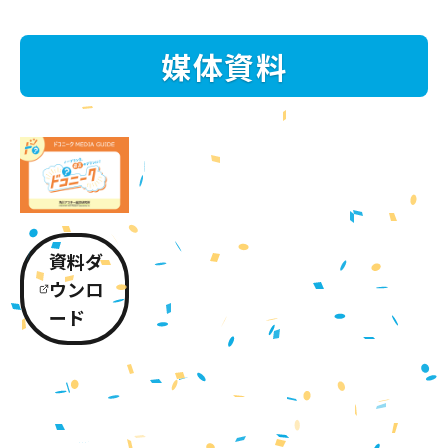
媒体資料
資料ダ
ウンロ
ード