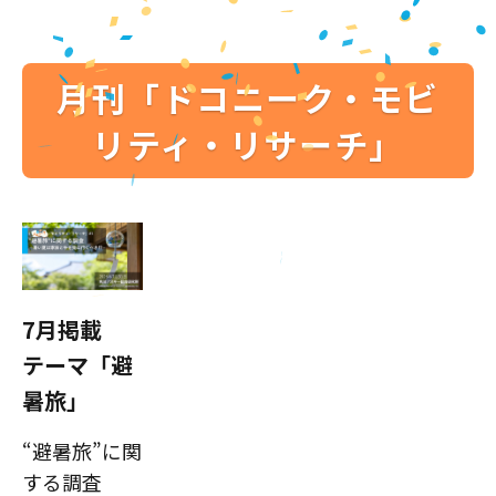
月刊「ドコニーク・モビ
リティ・リサーチ」
7月掲載
テーマ「避
暑旅」
“避暑旅”に関
する調査