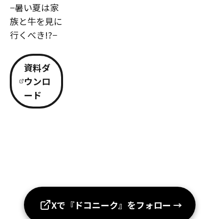
−暑い夏は家
族と牛を見に
行くべき!?−
資料ダ
ウンロ
ード
Xで『ドコニーク』をフォロー
→