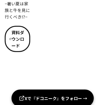
−暑い夏は家
族と牛を見に
行くべき!?−
資料ダ
ウンロ
ード
Xで『ドコニーク』をフォロー
→