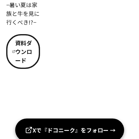
−暑い夏は家
族と牛を見に
行くべき!?−
資料ダ
ウンロ
ード
Xで『ドコニーク』をフォロー
→