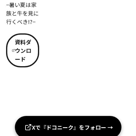
−暑い夏は家
族と牛を見に
行くべき!?−
資料ダ
ウンロ
ード
Xで『ドコニーク』をフォロー
→