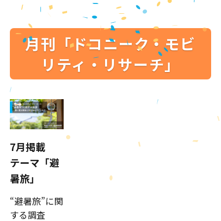
月刊「ドコニーク・モビ
リティ・リサーチ」
7月掲載
テーマ「避
暑旅」
“避暑旅”に関
する調査