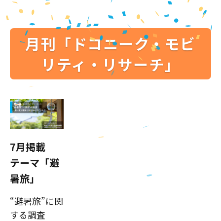
月刊「ドコニーク・モビ
リティ・リサーチ」
7月掲載
テーマ「避
暑旅」
“避暑旅”に関
する調査