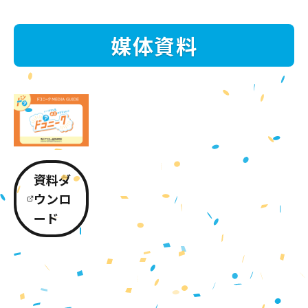
媒体資料
資料ダ
ウンロ
ード