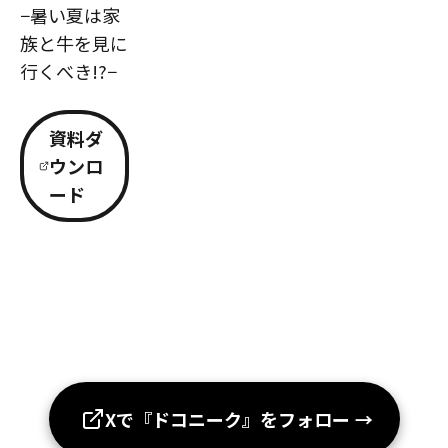
−暑い夏は家
族と牛を見に
行くべき!?−
資料ダ
ウンロ
ード
Xで『ドコニーク』をフォロー
→