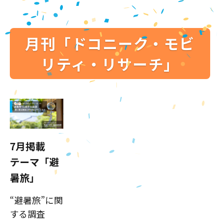
月刊「ドコニーク・モビ
リティ・リサーチ」
7月掲載
テーマ「避
暑旅」
“避暑旅”に関
する調査