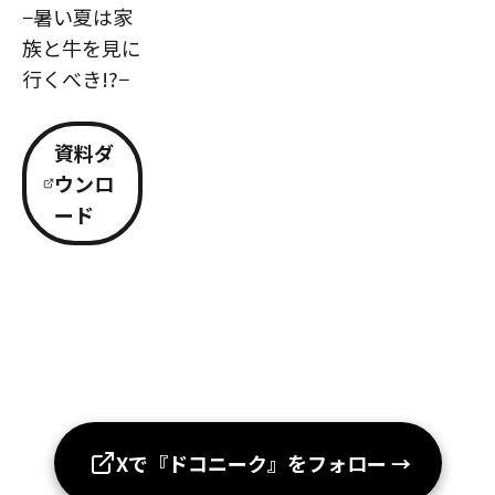
−暑い夏は家
族と牛を見に
行くべき!?−
資料ダ
ウンロ
ード
Xで『ドコニーク』をフォロー
→