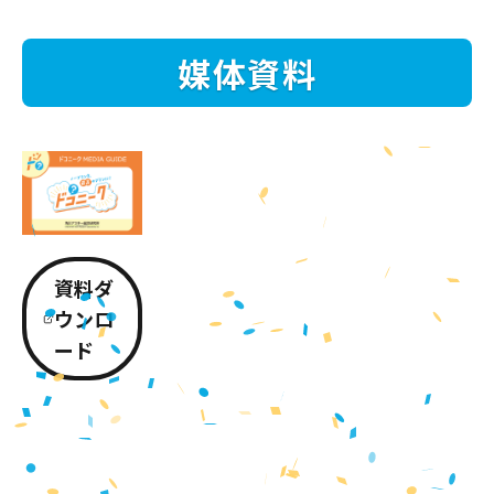
媒体資料
資料ダ
ウンロ
ード