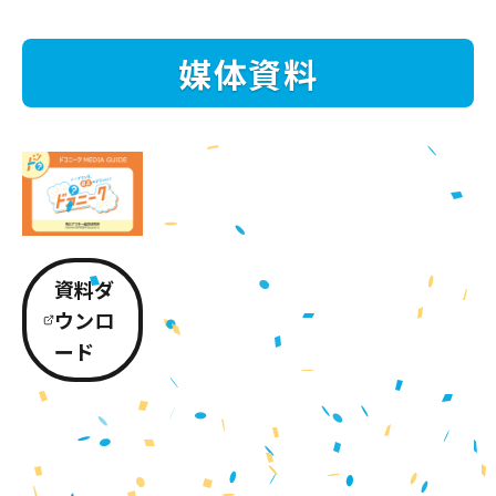
媒体資料
資料ダ
ウンロ
ード