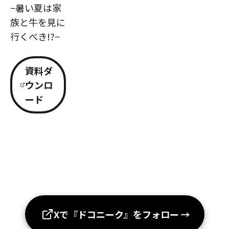
−暑い夏は家
族と牛を見に
行くべき!?−
資料ダ
ウンロ
ード
Xで『ドコニーク』をフォロー
→