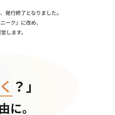
て、発行終了となりました。
コニーク』に改め、
運営します。
く
？」
由に。