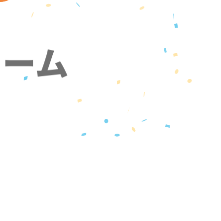
ォーム
』