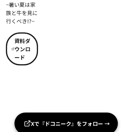
−暑い夏は家
族と牛を見に
行くべき!?−
資料ダ
ウンロ
ード
Xで『ドコニーク』をフォロー
→