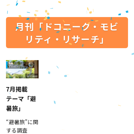
月刊「ドコニーク・モビ
リティ・リサーチ」
7月掲載
テーマ「避
暑旅」
“避暑旅”に関
する調査