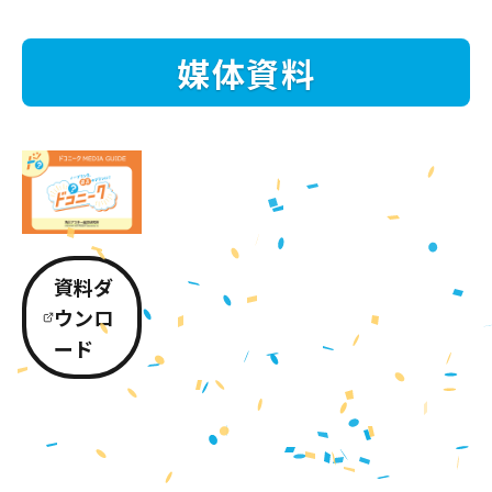
媒体資料
資料ダ
ウンロ
ード