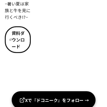
−暑い夏は家
族と牛を見に
行くべき!?−
資料ダ
ウンロ
ード
Xで『ドコニーク』をフォロー
→