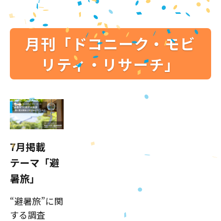
月刊「ドコニーク・モビ
リティ・リサーチ」
7月掲載
テーマ「避
暑旅」
“避暑旅”に関
する調査