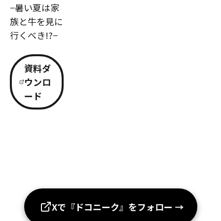
−暑い夏は家
族と牛を見に
行くべき!?−
資料ダ
ウンロ
ード
Xで『ドコニーク』をフォロー
→