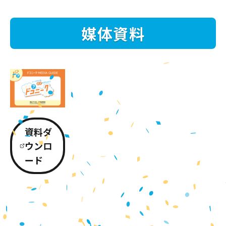
媒体資料
資料ダ
ウンロ
ード