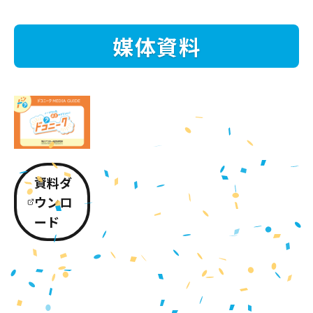
媒体資料
資料ダ
ウンロ
ード