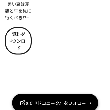
−暑い夏は家
族と牛を見に
行くべき!?−
資料ダ
ウンロ
ード
Xで『ドコニーク』をフォロー
→