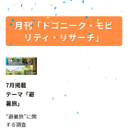
月刊「ドコニーク・モビ
リティ・リサーチ」
7月掲載
テーマ「避
暑旅」
“避暑旅”に関
する調査