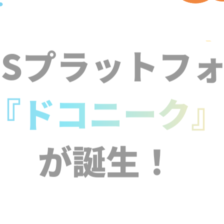
NSプラットフ
『ドコニーク
が誕生！