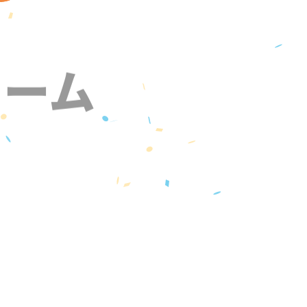
ォーム
』