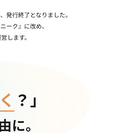
て、発行終了となりました。
コニーク』に改め、
運営します。
く
？」
由に。