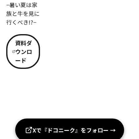
−暑い夏は家
族と牛を見に
行くべき!?−
資料ダ
ウンロ
ード
Xで『ドコニーク』をフォロー
→