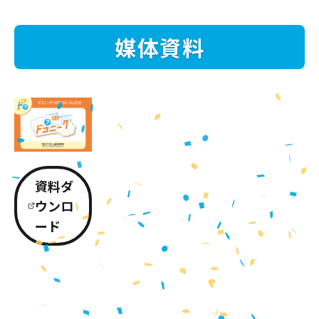
媒体資料
資料ダ
ウンロ
ード