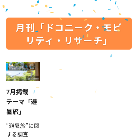
月刊「ドコニーク・モビ
リティ・リサーチ」
7月掲載
テーマ「避
暑旅」
“避暑旅”に関
する調査