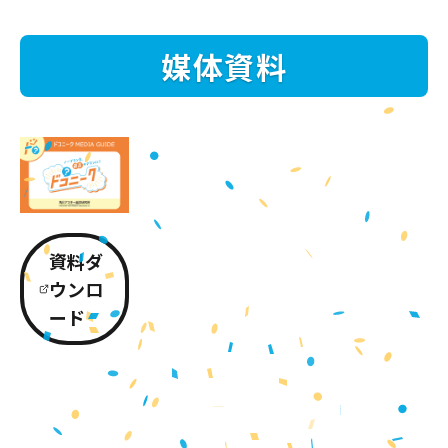
媒体資料
資料ダ
ウンロ
ード