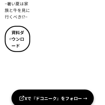
−暑い夏は家
族と牛を見に
行くべき!?−
資料ダ
ウンロ
ード
Xで『ドコニーク』をフォロー
→