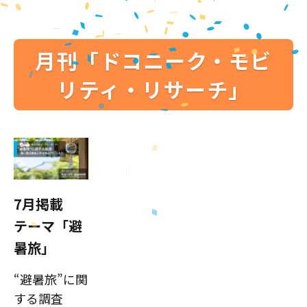
月刊「ドコニーク・モビ
リティ・リサーチ」
7月掲載
テーマ「避
暑旅」
“避暑旅”に関
する調査