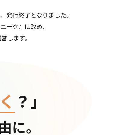
て、発行終了となりました。
コニーク』に改め、
運営します。
く
？」
由に。