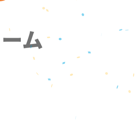
ォーム
』