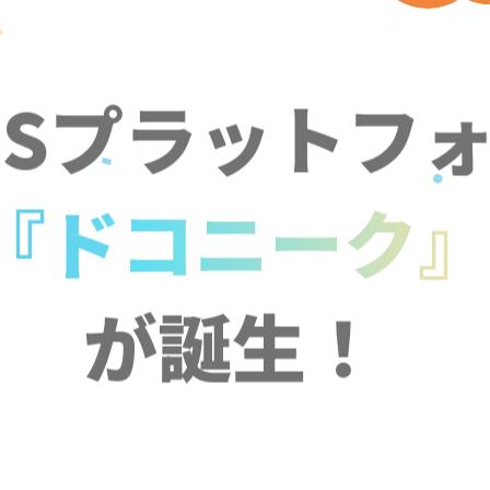
NSプラットフ
『ドコニーク
が誕生！