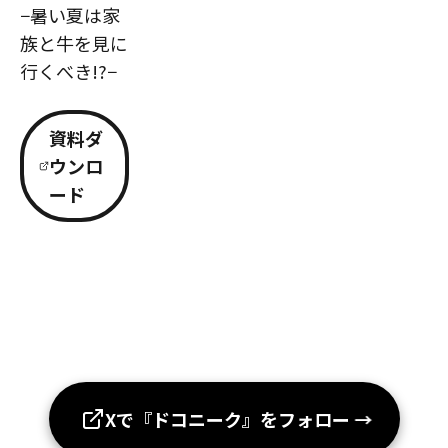
−暑い夏は家
族と牛を見に
行くべき!?−
資料ダ
ウンロ
ード
Xで『ドコニーク』をフォロー
→