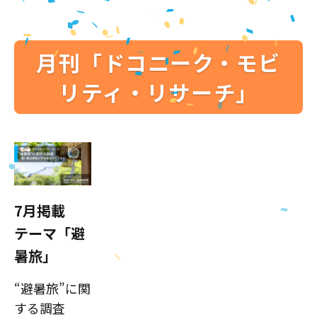
月刊「ドコニーク・モビ
リティ・リサーチ」
7月掲載
テーマ「避
暑旅」
“避暑旅”に関
する調査