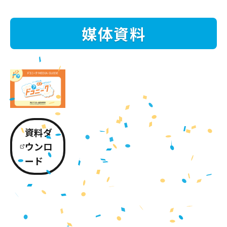
媒体資料
資料ダ
ウンロ
ード