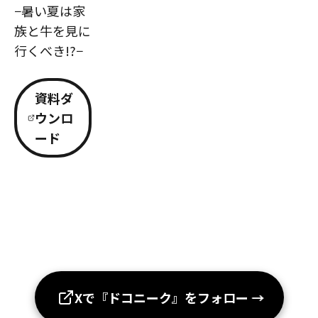
−暑い夏は家
族と牛を見に
行くべき!?−
資料ダ
ウンロ
ード
Xで『ドコニーク』をフォロー
→